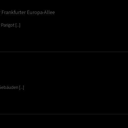
r Frankfurter Europa-Allee
arigot [...]
Gebäuden [...]