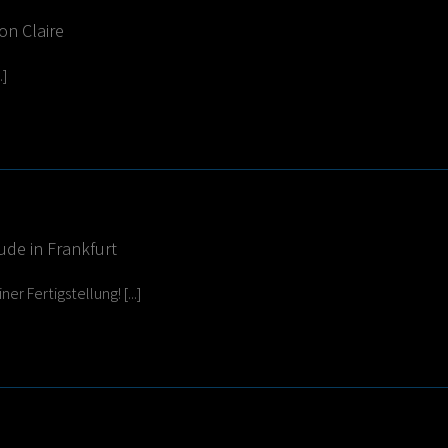
on Claire
.]
de in Frankfurt
er Fertigstellung! [...]